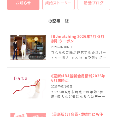
お知らせ
成婚ストーリー
婚活ブログ
の記事一覧
IBJmatching 2026年7月・8月
割引クーポン
2026年07月02日
ひなたのご縁が運営する婚活パー
ティーIBJmatchingの割引クー
ポンのご案内です。 まずはしっか
りとお話しいただき、お互いに好
印象だった方同士で、 […]
《更新》IBJ最新会員情報2026年
6月末時点
2026年07月01日
2026年6月末時点での年齢・学
歴・収入など気になる会員データ
を最新情報に変更しました。 ひな
たのご縁では、本日7月1日に7名
（男性4名.女性3名）の […]
【最新版】月会費・成婚料にも使