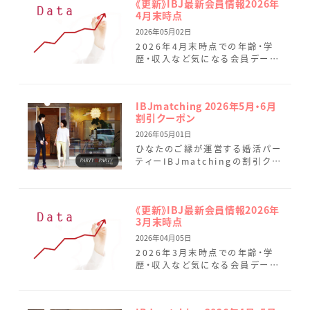
《更新》IBJ最新会員情報2026年
4月末時点
2026年05月02日
2026年4月末時点での年齢・学
歴・収入など気になる会員データ
を最新情報に変更しました。 4月
はひなたのご縁へのお問い合わ
せが大幅に増加し、現在多くの
IBJmatching 2026年5月・6月
[…]
割引クーポン
2026年05月01日
ひなたのご縁が運営する婚活パー
ティーIBJmatchingの割引クー
ポンのご案内です。 IBJ
Matchingでは、より真剣度の高
い企画を増やしてお […]
《更新》IBJ最新会員情報2026年
3月末時点
2026年04月05日
2026年3月末時点での年齢・学
歴・収入など気になる会員データ
を最新情報に変更しました。 3月
のひなたのご縁では、6名の会員
様がご成婚されました。 新 […]