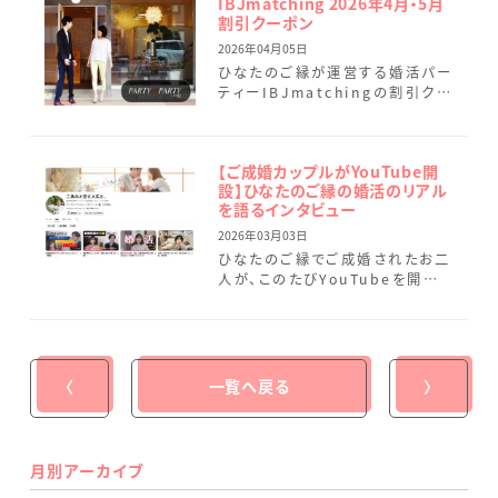
IBJmatching 2026年4月・5月
割引クーポン
2026年04月05日
ひなたのご縁が運営する婚活パー
ティーIBJmatchingの割引クー
ポンのご案内です。 マッチング後
は、個室でゆっくりとお話しいただ
けるお時間をご用意 […]
【ご成婚カップルがYouTube開
設】ひなたのご縁の婚活のリアル
を語るインタビュー
2026年03月03日
ひなたのご縁でご成婚されたお二
人が、このたびYouTubeを開設
されました。※上記画像をタップ
いただくと、インタビュー【前編】
の動画をご覧いただけます […]
〈
一覧へ戻る
〉
月別アーカイブ