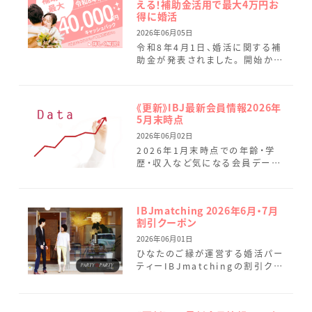
える！補助金活用で最大4万円お
得に婚活
2026年06月05日
令和8年4月1日、婚活に関する補
助金が発表されました。 開始から
2カ月が経過し、宮崎県および宮
崎市で受けられる補助金の要件
の違いなどについても追記して
《更新》IBJ最新会員情報2026年
[…]
5月末時点
2026年06月02日
2026年1月末時点での年齢・学
歴・収入など気になる会員データ
を最新情報に変更しました。 5月
は9名の新規会員様が活動をスタ
ートされました。女性会員様 […]
IBJmatching 2026年6月・7月
割引クーポン
2026年06月01日
ひなたのご縁が運営する婚活パー
ティーIBJmatchingの割引クー
ポンのご案内です。 まずはしっか
りお話しして、お互いに好印象だっ
た場合のみ連絡先を […]