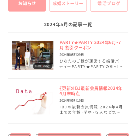
お知らせ
成婚ストーリー
婚活ブログ
2024年5月の記事一覧
PARTY★PARTY 2024年6月・7
月 割引クーポン
2024年05月29日
ひなたのご縁が運営する婚活パー
ティーPARTY★PARTYの割引ク
ーポンのご案内です。 男性500円
割引クーポン《1回のみ利用可
能》 natsuzor […]
《更新》IBJ最新会員情報2024年
4月末時点
2024年05月10日
IBJの最新会員情報 2024年4月
までの年齢・学歴・収入など気に
なる会員データを最新情報に変
更しました。 2024年4月末時点
での最新会員データ 4 […]