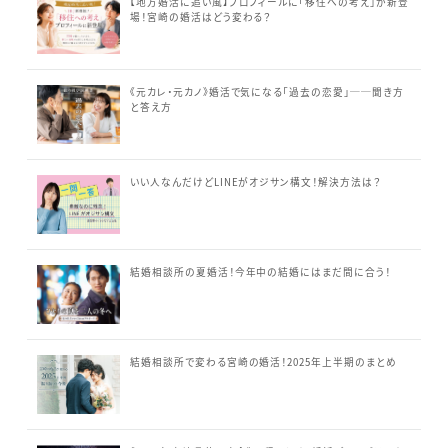
【地方婚活に追い風】プロフィールに「移住への考え」が新登
場！宮崎の婚活はどう変わる？
《元カレ・元カノ》婚活で気になる「過去の恋愛」──聞き方
と答え方
いい人なんだけどLINEがオジサン構文！解決方法は？
結婚相談所の夏婚活！今年中の結婚にはまだ間に合う！
結婚相談所で変わる宮崎の婚活！2025年上半期のまとめ