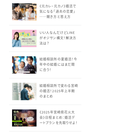
《元カレ・元カノ》婚活で
気になる「過去の恋愛」
──聞き方と答え方
いい人なんだけどLINE
がオジサン構文！解決方
法は？
結婚相談所の夏婚活！今
年中の結婚にはまだ間
に合う！
結婚相談所で変わる宮崎
の婚活！2025年上半期
のまとめ
《2025年宮崎県花火大
会》日程まとめ：婚活デ
ートプランを先取りせよ！