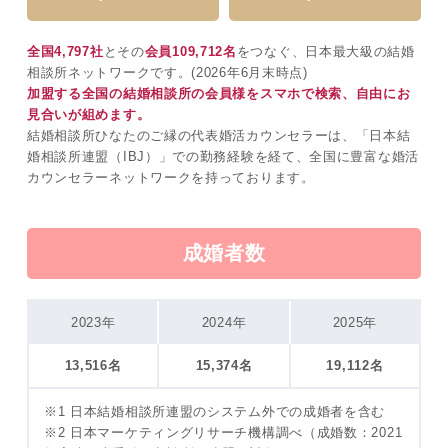
全国
4,797
社
とその
会員
109,712
名
をつなぐ、日本最大級の結婚
相談所ネットワークです。(
2026年6月末
時点)
加盟する全国の結婚相談所の会員様をスマホで検索、自由にお
見合いが組めます。
結婚相談所ひなたのご縁の代表婚活カウンセラーは、「日本結
婚相談所連盟（IBJ）」での勤務経験を経て、全国に豊富な婚活
カウンセラーネットワークを持っております。
成婚者数
2023年
2024年
2025年
13,516
名
15,374
名
19,112
名
※1 日本結婚相談所連盟のシステム外での成婚者を含む
※2 日本マーケティングリサーチ機構調べ（成婚数：2021