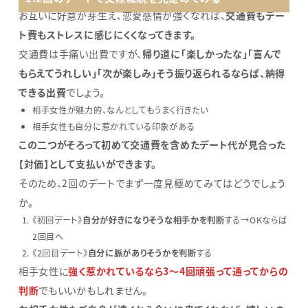
お互いに好意が芽生え、恋愛感情が強くなれば、
交通費もデー
ト費もストレスに感じにくくなってきます。
交通費は手痛い出費ですが、
帰り道に「楽しかったな」「喜んで
もらえてうれしい」「次が楽しみ」そう振り返られるならば、納得
できる出費
でしょう。
相手女性が魅力的、なんとしてもうまく行きたい
相手女性も自分に惹かれている印象がある
この二つがそろって初めて交通費を含めたデート代が見合った
【対価】として支払いができます。
そのため、2回のデートでまず一度見極めてみてはどうでしょう
か。
《初回デート》
自分が好きになりそうな相手かを判断
する→OKならば
2回目へ
《2回目デート》
自分に脈がありそうかを判断
する
相手女性に
強く惹かれているなら3～4回頑張って通ってからの
判断
でもいいかもしれません。