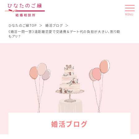
MENU
ひなたのご縁TOP
婚活ブログ
《婚活一問一答》遠距離恋愛で交通費＆デート代の負担が大きい、割り勘
もアリ？
婚活ブログ