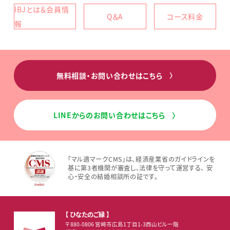
IBJとは＆会員情
Q＆A
コース料金
報
無料相談・お問い合わせはこちら
〉
LINEからのお問い合わせはこちら
〉
「マル適マークCMS」は、経済産業省のガイドラインを
基に第3者機関が審査し、法律を守って運営する、 安
心・安全の結婚相談所の証です。
【 ひなたのご縁 】
〒880-0806 宮崎市広島1丁目1-3西山ビル一階