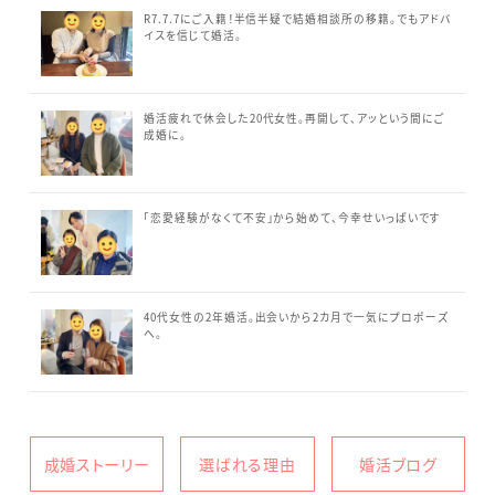
R7.7.7にご入籍！半信半疑で結婚相談所の移籍。でもアドバ
イスを信じて婚活。
婚活疲れで休会した20代女性。再開して、アッという間にご
成婚に。
「恋愛経験がなくて不安」から始めて、今幸せいっぱいです
40代女性の2年婚活。出会いから2カ月で一気にプロポーズ
へ。
成婚ストーリー
選ばれる理由
婚活ブログ