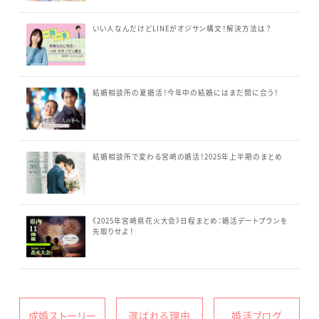
いい人なんだけどLINEがオジサン構文！解決方法は？
結婚相談所の夏婚活！今年中の結婚にはまだ間に合う！
結婚相談所で変わる宮崎の婚活！2025年上半期のまとめ
《2025年宮崎県花火大会》日程まとめ：婚活デートプランを
先取りせよ！
成婚ストーリー
選ばれる理由
婚活ブログ