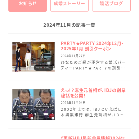
お知らせ
成婚ストーリー
婚活ブログ
2024年11月の記事一覧
PARTY★PARTY 2024年12月・
2025年1月 割引クーポン
2024年11月27日
ひなたのご縁が運営する婚活パー
ティーPARTY★PARTYの割引ク
ーポンのご案内です。 男性500円
割引クーポン《1回のみ利用可
能》 papasant […]
えっ！？麻生元首相が、IBJの創業
秘話を公開！
2024年11月04日
2002年までは、IBJといえば日
本興業銀行 麻生元首相が、IBJ
のルーツについて言及し、海外で
爆笑をさらったというこの動画 こ
れは本当のお話で、IB […]
《更新》IBJ最新会員情報2024年