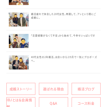
婚活疲れで休会した20代女性。再開して、アッという間にご
成婚に。
「恋愛経験がなくて不安」から始めて、今幸せいっぱいです
40代女性の2年婚活。出会いから2カ月で一気にプロポーズ
へ。
成婚ストーリー
選ばれる理由
婚活ブログ
IBJとは＆会員情
Q＆A
コース料金
報