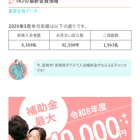
IBJの最新会員情報
最新会員データ
2026年3月
単月実績は以下の通りです。
新規入会者数
お見合い成立数
ご成婚数
6,389
名
92,504
件
1,963
名
今、宮崎市・宮崎県ダブルで入会補助金がもらえるチャンス
です！