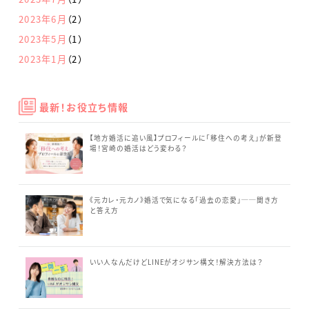
2023年6月
（2）
2023年5月
（1）
2023年1月
（2）
最新！お役立ち情報
【地方婚活に追い風】プロフィールに「移住への考え」が新登
場！宮崎の婚活はどう変わる？
《元カレ・元カノ》婚活で気になる「過去の恋愛」──聞き方
と答え方
いい人なんだけどLINEがオジサン構文！解決方法は？