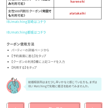
harenohi
み
利用可能》
女性500円割引クーポン《
何回で
atatakaihi
も
利用可能》
IBJmatching宮崎はコチラ
IBJmatching都城はコチラ
クーポン使用方法
パーティーの詳細ページから
【予約画面に進む】をタップ
【クーポンの利用】欄に上記コードを入力
【利用する】をタップ
結婚相談所はまだ少し早いかなと感じている方も、まずは
IBJ Matchingで気軽に婚活を始めてみませんか。