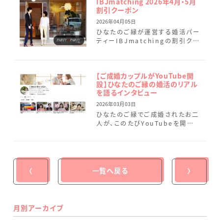
IBJmatching 2026年4月・5月
割引クーポン
2026年04月05日
ひなたのご縁が運営する婚活パー
ティーIBJmatchingの割引クー
ポンのご案内です。 マッチング後
は、個室でゆっくりとお話しいただ
けるお時間をご用意 […]
【ご成婚カップルがYouTube開
設】ひなたのご縁の婚活のリアル
を語るインタビュー
2026年03月03日
ひなたのご縁でご成婚されたお二
人が、このたびYouTubeを開設
されました。※上記画像をタップ
いただくと、インタビュー【前編】
の動画をご覧いただけます […]
〈
一覧へ戻る
〉
月別アーカイブ