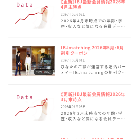
《更新》IBJ最新会員情報2026年
4月末時点
2026年05月02日
2026年4月末時点での年齢・学
歴・収入など気になる会員データ
を最新情報に変更しました。 4月
はひなたのご縁へのお問い合わ
せが大幅に増加し、現在多くの
IBJmatching 2026年5月・6月
[…]
割引クーポン
2026年05月01日
ひなたのご縁が運営する婚活パー
ティーIBJmatchingの割引クー
ポンのご案内です。 IBJ
Matchingでは、より真剣度の高
い企画を増やしてお […]
《更新》IBJ最新会員情報2026年
3月末時点
2026年04月05日
2026年3月末時点での年齢・学
歴・収入など気になる会員データ
を最新情報に変更しました。 3月
のひなたのご縁では、6名の会員
様がご成婚されました。 新 […]