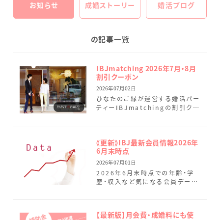
お知らせ
成婚ストーリー
婚活ブログ
の記事一覧
IBJmatching 2026年7月・8月
割引クーポン
2026年07月02日
ひなたのご縁が運営する婚活パー
ティーIBJmatchingの割引クー
ポンのご案内です。 まずはしっか
りとお話しいただき、お互いに好
印象だった方同士で、 […]
《更新》IBJ最新会員情報2026年
6月末時点
2026年07月01日
2026年6月末時点での年齢・学
歴・収入など気になる会員データ
を最新情報に変更しました。 ひな
たのご縁では、本日7月1日に7名
（男性4名.女性3名）の […]
【最新版】月会費・成婚料にも使