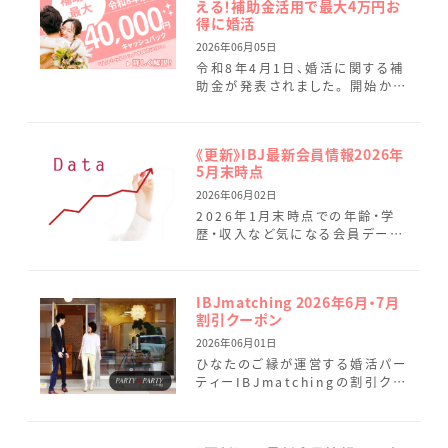
える！補助金活用で最大4万円お
得に婚活
2026年06月05日
令和8年4月1日、婚活に関する補
助金が発表されました。 開始から
2カ月が経過し、宮崎県および宮
崎市で受けられる補助金の要件
の違いなどについても追記して
《更新》IBJ最新会員情報2026年
[…]
5月末時点
2026年06月02日
2026年1月末時点での年齢・学
歴・収入など気になる会員データ
を最新情報に変更しました。 5月
は9名の新規会員様が活動をスタ
ートされました。女性会員様 […]
IBJmatching 2026年6月・7月
割引クーポン
2026年06月01日
ひなたのご縁が運営する婚活パー
ティーIBJmatchingの割引クー
ポンのご案内です。 まずはしっか
りお話しして、お互いに好印象だっ
た場合のみ連絡先を […]