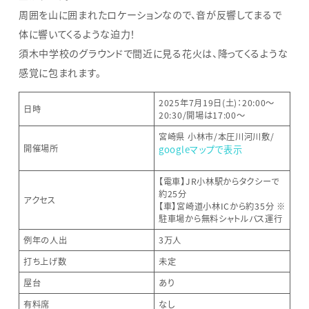
周囲を山に囲まれたロケーションなので、音が反響してまるで
体に響いてくるような迫力！
須木中学校のグラウンドで間近に見る花火は、降ってくるような
感覚に包まれます。
2025年7月19日(土)：20:00～
日時
20:30/開場は17:00〜
宮崎県 小林市/本圧川河川敷/
開催場所
googleマップで表示
【電車】JR小林駅からタクシーで
約25分
アクセス
【車】宮崎道小林ICから約35分 ※
駐車場から無料シャトルバス運行
例年の人出
3万人
打ち上げ数
未定
屋台
あり
有料席
なし