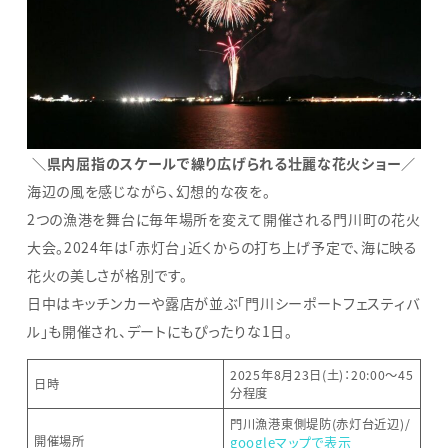
＼県内屈指のスケールで繰り広げられる壮麗な花火ショー／
海辺の風を感じながら、幻想的な夜を。
2つの漁港を舞台に毎年場所を変えて開催される門川町の花火
大会。2024年は「赤灯台」近くからの打ち上げ予定で、海に映る
花火の美しさが格別です。
日中はキッチンカーや露店が並ぶ「門川シーポートフェスティバ
ル」も開催され、デートにもぴったりな1日。
2025年8月23日(土)：20:00～45
日時
分程度
門川漁港東側堤防(赤灯台近辺)/
開催場所
googleマップで表示