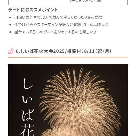
(平日9:00～17:00)
デートにおススメポイント
川沿いの芝生で、2人で並んで座ってゆったり花火鑑賞
仕掛け花火やスターマインが続々と登場して、写真映え◎
屋台でおそろいのグルメをシェアするのも楽しい♪
6.しいば花火大会2025/椎葉村：8/11（祝・月）