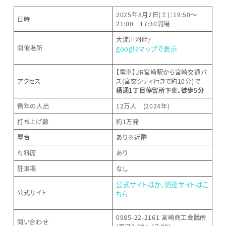
2025年8月2日(土)：19:50～
日時
21:00 17:30開場
大淀川河畔/
開催場所
googleマップで表示
【電車】JR宮崎駅から宮崎交通バ
アクセス
ス(宮交シティ行きで約10分)で
橘通1丁目停留所下車、徒歩5分
例年の人出
12万人 (2024年)
打ち上げ数
約1万発
屋台
あり※近隣
有料席
あり
駐車場
なし
公式サイトほか、関連サイトはこ
公式サイト
ちら
0985-22-2161 宮崎商工会議所
問い合わせ