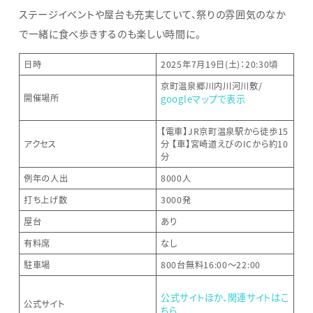
ステージイベントや屋台も充実していて、祭りの雰囲気のなか
で一緒に食べ歩きするのも楽しい時間に。
日時
2025年7月19日(土)：20:30頃
京町温泉郷川内川河川敷/
開催場所
googleマップで表示
【電車】JR京町温泉駅から徒歩15
アクセス
分 【車】宮崎道えびのICから約10
分
例年の人出
8000人
打ち上げ数
3000発
屋台
あり
有料席
なし
駐車場
800台無料16:00〜22:00
公式サイトほか、関連サイトはこ
公式サイト
ちら