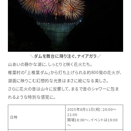
＼ダムを舞台に降り注ぐ、ナイアガラ／
山あいの静かな湖に、しっとりと咲く花火たち。
椎葉村の「上椎葉ダム」から打ち上げられる約800発の花火が、
湖面に映りこむ幻想的な光景はまさに絵になる美しさ。
さらに花火の音は山々に反響して、まるで音のシャワーに包ま
れるような特別な感覚に。
2025年8月11日(祝)：20:00～
21:00
日時
開場18:00～、イベントは19:00
～