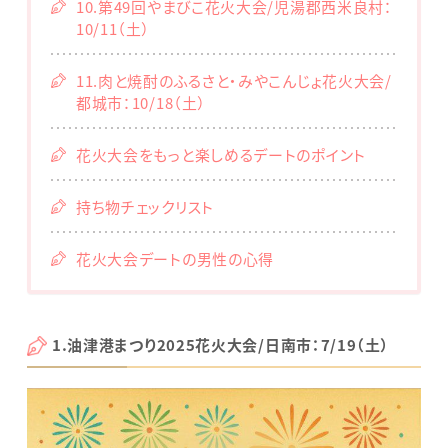
10.第49回やまびこ花火大会/児湯郡西米良村：
10/11（土）
11.肉と焼酎のふるさと・みやこんじょ花火大会/
都城市：10/18（土）
花火大会をもっと楽しめるデートのポイント
持ち物チェックリスト
花火大会デートの男性の心得
1.油津港まつり2025花火大会/日南市：7/19（土）