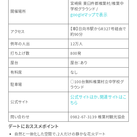
宮崎県 東臼杵郡椎葉村/椎葉中
学校グラウンド /
開催場所
googleマップで表示
【車】日向市駅からR327号経由で
アクセス
約90分
例年の人出
12万人
打ち上げ数
800発
屋台
屋台：あり
有料席
なし
○100台無料椎葉村立中学校グ
駐車場
ラウンド
公式サイトほか、関連サイトはこ
公式サイト
ちら
問い合わせ
0982-67-3139 椎葉村観光協会
デートにおススメポイント
自然と一体化した空間で、2人だけの静かな花火デート