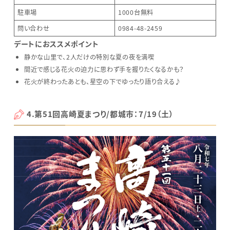
駐車場
1000台無料
問い合わせ
0984-48-2459
デートにおススメポイント
静かな山里で、2人だけの特別な夏の夜を満喫
間近で感じる花火の迫力に思わず手を握りたくなるかも？
花火が終わったあとも、星空の下でゆったり語り合える♪
4.第51回高崎夏まつり/都城市：7/19（土）