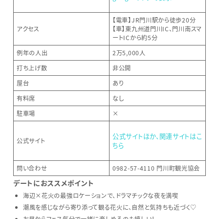
【電車】JR門川駅から徒歩20分
アクセス
【車】東九州道門川IC、門川南スマ
ートICから約5分
例年の人出
2万5,000人
打ち上げ数
非公開
屋台
あり
有料席
なし
駐車場
×
公式サイトほか、関連サイトはこ
公式サイト
ちら
問い合わせ
0982-57-4110 門川町観光協会
デートにおススメポイント
海辺×花火の最強ロケーションで、ドラマチックな夜を満喫
潮風を感じながら寄り添って観る花火に、自然と気持ちも近づく♡