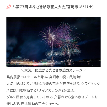
5.第77回 みやざき納涼花火大会/宮崎市：8/2（土）
＼大淀川に広がる光と音の迫力ステージ／
県内屈指のスケールを誇る、宮崎市の夏の風物詩！
大淀川のほとりから約1万発の花火が夜空を彩り、クライマック
スには川を横断する「ナイアガラの滝」が出現。
グルメ屋台も充実しているので、夕暮れから食べ歩きデートを
楽しんで、夜は感動の花火ショーへ。