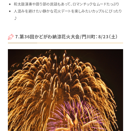
和太鼓演奏や語り部の民話もあって、ロマンチックなムードたっぷり
人混みを避けたい静かな花火デートを楽しみたいカップルにぴったり
♪
7.第36回かどがわ納涼花火大会/門川町：8/23（土）