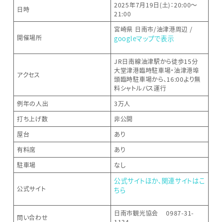
2025年7月19日(土)：20:00～
日時
21:00
宮崎県 日南市/油津港周辺 /
開催場所
googleマップで表示
JR日南線油津駅から徒歩15分
大堂津港臨時駐車場・油津港埠
アクセス
頭臨時駐車場から、16:00より無
料シャトルバス運行
例年の人出
3万人
打ち上げ数
非公開
屋台
あり
有料席
あり
駐車場
なし
公式サイトほか、関連サイトはこ
公式サイト
ちら
日南市観光協会 0987-31-
問い合わせ