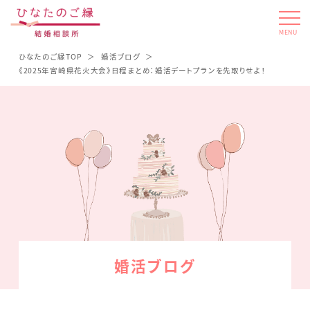
MENU
ひなたのご縁TOP
婚活ブログ
《2025年宮崎県花火大会》日程まとめ：婚活デートプランを先取りせよ！
婚活ブログ