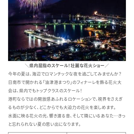
＼県内屈指のスケール！壮麗な花火ショー／
今年の夏は、海辺でロマンチックな夜を過ごしてみませんか？
日南市で開かれる「油津港まつり」のフィナーレを飾る花火大
会は、県内でもトップクラスのスケール！
港町ならではの開放感あふれるロケーションで、視界をさえぎ
るものが少なく、どこからでも大迫力の花火を楽しめます。
水面に映る花火の光、響き渡る音、そして隣にいるあなた…きっ
と忘れられない夏の思い出になります。