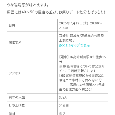
うな臨場感が味わえます。
周囲には40〜50の屋台も並び、お祭りデート気分もばっちり！
2025年7月19日(土)：20:00～
日時
21:30
宮崎県 都城市/高崎総合公園陸
上競技場 /
開催場所
googleマップで表示
【電車】JR高崎新田駅から徒歩15
分
※JR臨時便等については公式サ
イトにて随時更新されます
アクセス
【車】宮崎道都城ICから国道221
号経由で小林市方面へ約20分
高原ICから国道221号経
由で都城方面へ約10分
例年の人出
3万人
打ち上げ数
非公開
屋台
あり