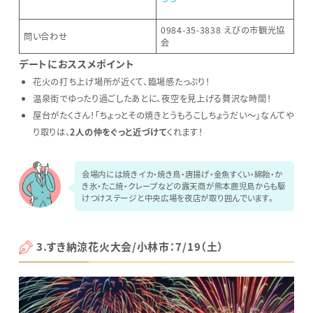
0984-35-3838 えびの市観光協
問い合わせ
会
デートにおススメポイント
花火の打ち上げ場所が近くて、臨場感たっぷり！
温泉街でゆったり過ごしたあとに、夜空を見上げる贅沢な時間！
屋台がたくさん！「ちょっとその焼きとうもろこしちょうだい〜」なんてや
り取りは、
2人の仲をぐっと近づけて
くれます！
会場内には焼きイカ・焼き鳥・唐揚げ・金魚すくい・綿飴・か
き氷・たこ焼・クレープなどの露天商が熊本鹿児島からも駆
けつけステージと中央広場を夜店が取り囲んでいます。
3.すき納涼花火大会/小林市：7/19（土）