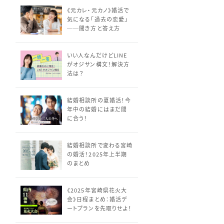
《元カレ・元カノ》婚活で
気になる「過去の恋愛」
──聞き方と答え方
いい人なんだけどLINE
がオジサン構文！解決方
法は？
結婚相談所の夏婚活！今
年中の結婚にはまだ間
に合う！
結婚相談所で変わる宮崎
の婚活！2025年上半期
のまとめ
《2025年宮崎県花火大
会》日程まとめ：婚活デ
ートプランを先取りせよ！