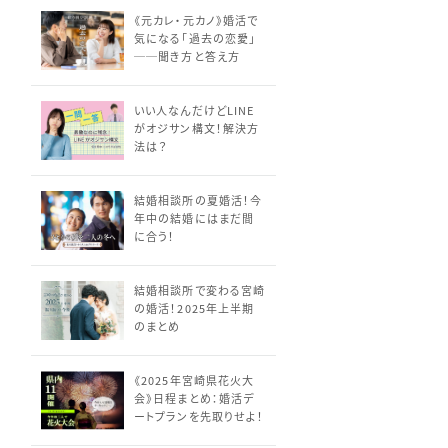
《元カレ・元カノ》婚活で
気になる「過去の恋愛」
──聞き方と答え方
いい人なんだけどLINE
がオジサン構文！解決方
法は？
結婚相談所の夏婚活！今
年中の結婚にはまだ間
に合う！
結婚相談所で変わる宮崎
の婚活！2025年上半期
のまとめ
《2025年宮崎県花火大
会》日程まとめ：婚活デ
ートプランを先取りせよ！