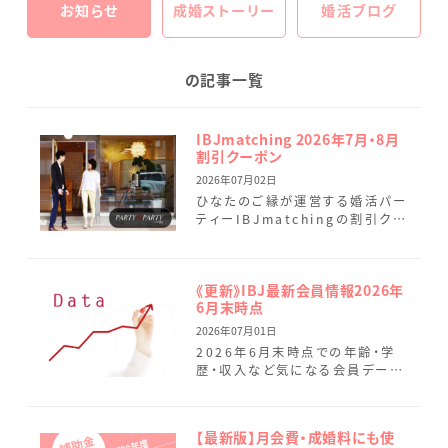
お知らせ
成婚ストーリー
婚活ブログ
の記事一覧
IBJmatching 2026年7月・8月
割引クーポン
2026年07月02日
ひなたのご縁が運営する婚活パー
ティーIBJmatchingの割引クー
ポンのご案内です。 まずはしっか
りとお話しいただき、お互いに好
印象だった方同士で、 […]
《更新》IBJ最新会員情報2026年
6月末時点
2026年07月01日
2026年6月末時点での年齢・学
歴・収入など気になる会員データ
を最新情報に変更しました。 ひな
たのご縁では、本日7月1日に7名
（男性4名.女性3名）の […]
【最新版】月会費・成婚料にも使