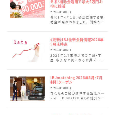
える！補助金活用で最大4万円お
得に婚活
2026年06月05日
令和8年4月1日、婚活に関する補
助金が発表されました。 開始から
2カ月が経過し、宮崎県および宮
崎市で受けられる補助金の要件
の違いなどについても追記して
《更新》IBJ最新会員情報2026年
[…]
5月末時点
2026年06月02日
2026年1月末時点での年齢・学
歴・収入など気になる会員データ
を最新情報に変更しました。 5月
は9名の新規会員様が活動をスタ
ートされました。女性会員様 […]
IBJmatching 2026年6月・7月
割引クーポン
2026年06月01日
ひなたのご縁が運営する婚活パー
ティーIBJmatchingの割引クー
ポンのご案内です。 まずはしっか
りお話しして、お互いに好印象だっ
た場合のみ連絡先を […]