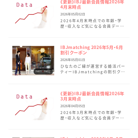
《更新》IBJ最新会員情報2026年
4月末時点
2026年05月02日
2026年4月末時点での年齢・学
歴・収入など気になる会員データ
を最新情報に変更しました。 4月
はひなたのご縁へのお問い合わ
せが大幅に増加し、現在多くの
IBJmatching 2026年5月・6月
[…]
割引クーポン
2026年05月01日
ひなたのご縁が運営する婚活パー
ティーIBJmatchingの割引クー
ポンのご案内です。 IBJ
Matchingでは、より真剣度の高
い企画を増やしてお […]
《更新》IBJ最新会員情報2026年
3月末時点
2026年04月05日
2026年3月末時点での年齢・学
歴・収入など気になる会員データ
を最新情報に変更しました。 3月
のひなたのご縁では、6名の会員
様がご成婚されました。 新 […]