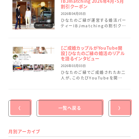
IBJmatching 2026年4月・5月
割引クーポン
2026年04月05日
ひなたのご縁が運営する婚活パー
ティーIBJmatchingの割引クー
ポンのご案内です。 マッチング後
は、個室でゆっくりとお話しいただ
けるお時間をご用意 […]
【ご成婚カップルがYouTube開
設】ひなたのご縁の婚活のリアル
を語るインタビュー
2026年03月03日
ひなたのご縁でご成婚されたお二
人が、このたびYouTubeを開設
されました。※上記画像をタップ
いただくと、インタビュー【前編】
の動画をご覧いただけます […]
〈
一覧へ戻る
〉
月別アーカイブ