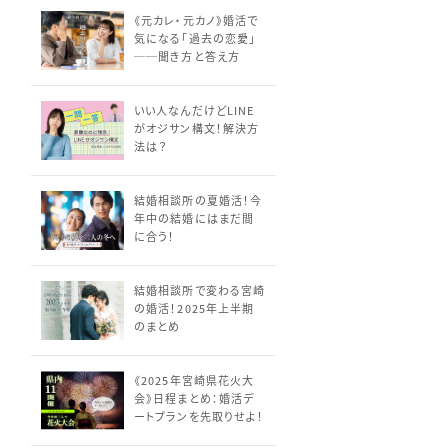
《元カレ・元カノ》婚活で
気になる「過去の恋愛」
──聞き方と答え方
いい人なんだけどLINE
がオジサン構文！解決方
法は？
結婚相談所の夏婚活！今
年中の結婚にはまだ間
に合う！
結婚相談所で変わる宮崎
の婚活！2025年上半期
のまとめ
《2025年宮崎県花火大
会》日程まとめ：婚活デ
ートプランを先取りせよ！