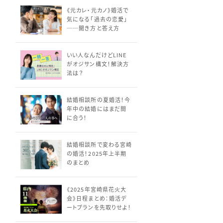
《元カレ・元カノ》婚活で
気になる「過去の恋愛」
──聞き方と答え方
いい人なんだけどLINE
がオジサン構文！解決方
法は？
結婚相談所の夏婚活！今
年中の結婚にはまだ間
に合う！
結婚相談所で変わる宮崎
の婚活！2025年上半期
のまとめ
《2025年宮崎県花火大
会》日程まとめ：婚活デ
ートプランを先取りせよ！