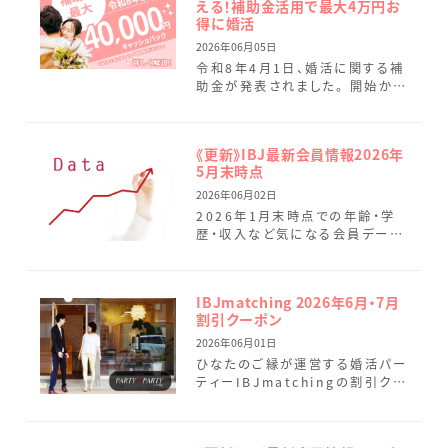
える！補助金活用で最大4万円お
得に婚活
2026年06月05日
令和8年4月1日、婚活に関する補
助金が発表されました。 開始から
2カ月が経過し、宮崎県および宮
崎市で受けられる補助金の要件
の違いなどについても追記して
《更新》IBJ最新会員情報2026年
[…]
5月末時点
2026年06月02日
2026年1月末時点での年齢・学
歴・収入など気になる会員データ
を最新情報に変更しました。 5月
は9名の新規会員様が活動をスタ
ートされました。女性会員様 […]
IBJmatching 2026年6月・7月
割引クーポン
2026年06月01日
ひなたのご縁が運営する婚活パー
ティーIBJmatchingの割引クー
ポンのご案内です。 まずはしっか
りお話しして、お互いに好印象だっ
た場合のみ連絡先を […]