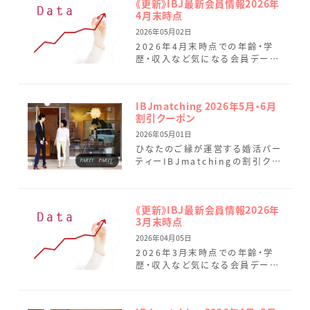
《更新》IBJ最新会員情報2026年
4月末時点
2026年05月02日
2026年4月末時点での年齢・学
歴・収入など気になる会員データ
を最新情報に変更しました。 4月
はひなたのご縁へのお問い合わ
せが大幅に増加し、現在多くの
IBJmatching 2026年5月・6月
[…]
割引クーポン
2026年05月01日
ひなたのご縁が運営する婚活パー
ティーIBJmatchingの割引クー
ポンのご案内です。 IBJ
Matchingでは、より真剣度の高
い企画を増やしてお […]
《更新》IBJ最新会員情報2026年
3月末時点
2026年04月05日
2026年3月末時点での年齢・学
歴・収入など気になる会員データ
を最新情報に変更しました。 3月
のひなたのご縁では、6名の会員
様がご成婚されました。 新 […]