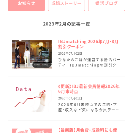
お知らせ
成婚ストーリー
婚活ブログ
2023年2月の記事一覧
IBJmatching 2026年7月・8月
割引クーポン
2026年07月02日
ひなたのご縁が運営する婚活パー
ティーIBJmatchingの割引クー
ポンのご案内です。 まずはしっか
りとお話しいただき、お互いに好
印象だった方同士で、 […]
《更新》IBJ最新会員情報2026年
6月末時点
2026年07月01日
2026年6月末時点での年齢・学
歴・収入など気になる会員データ
を最新情報に変更しました。 ひな
たのご縁では、本日7月1日に7名
（男性4名.女性3名）の […]
【最新版】月会費・成婚料にも使