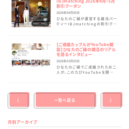
IBJmatching 2026年4月・5月
割引クーポン
2026年04月05日
ひなたのご縁が運営する婚活パー
ティーIBJmatchingの割引クー
ポンのご案内です。 マッチング後
は、個室でゆっくりとお話しいただ
けるお時間をご用意 […]
【ご成婚カップルがYouTube開
設】ひなたのご縁の婚活のリアル
を語るインタビュー
2026年03月03日
ひなたのご縁でご成婚されたお二
人が、このたびYouTubeを開設
されました。※上記画像をタップ
いただくと、インタビュー【前編】
の動画をご覧いただけます […]
〈
一覧へ戻る
〉
月別アーカイブ