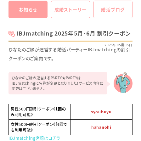
お知らせ
成婚ストーリー
婚活ブログ
IBJmatching 2025年5月・6月 割引クーポン
2025年05月05日
ひなたのご縁が運営する婚活パーティーIBJmatchingの割引
クーポンのご案内です。
ひなたのご縁の運営するPARTY★PARTYは
IBJmatchingに名称が変更となりました！サービス内容に
変更はございません。
男性500円割引クーポン《
1回の
syoubuyu
み
利用可能》
女性500円割引クーポン《
何回で
hahanohi
も
利用可能》
IBJmatching宮崎はコチラ