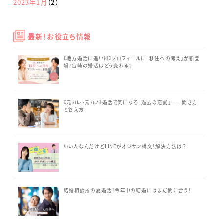
2023年1月
（2）
最新！お役立ち情報
【地方婚活に追い風】プロフィールに「移住への考え」が新登
場！宮崎の婚活はどう変わる？
《元カレ・元カノ》婚活で気になる「過去の恋愛」──聞き方
と答え方
いい人なんだけどLINEがオジサン構文！解決方法は？
結婚相談所の夏婚活！今年中の結婚にはまだ間に合う！