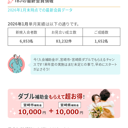
IBJの最新会員情報
2026年1月末時点での最新会員データ
2026年1月
単月実績は以下の通りです。
新規入会者数
お見合い成立数
ご成婚数
6,853名
83,232
件
1,652名
今！入会補助金が、宮崎市・宮崎県ダブルでもらえるチャン
スです！来年度の実施はまだ未定との事で、早めにスタート
がよさそう！