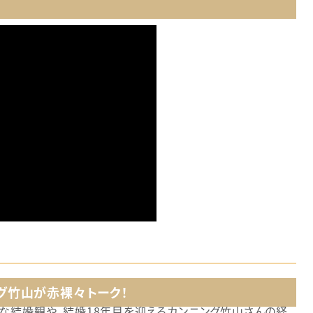
グ竹山が赤裸々トーク！
な結婚観や、結婚18年目を迎えるカンニング竹山さんの経