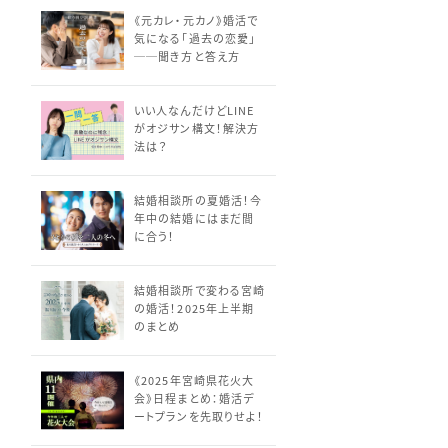
《元カレ・元カノ》婚活で
気になる「過去の恋愛」
──聞き方と答え方
いい人なんだけどLINE
がオジサン構文！解決方
法は？
結婚相談所の夏婚活！今
年中の結婚にはまだ間
に合う！
結婚相談所で変わる宮崎
の婚活！2025年上半期
のまとめ
《2025年宮崎県花火大
会》日程まとめ：婚活デ
ートプランを先取りせよ！