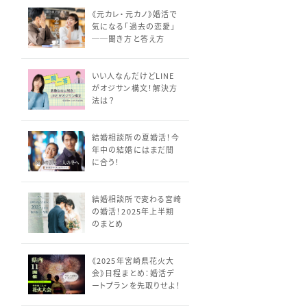
《元カレ・元カノ》婚活で
気になる「過去の恋愛」
──聞き方と答え方
いい人なんだけどLINE
がオジサン構文！解決方
法は？
結婚相談所の夏婚活！今
年中の結婚にはまだ間
に合う！
結婚相談所で変わる宮崎
の婚活！2025年上半期
のまとめ
《2025年宮崎県花火大
会》日程まとめ：婚活デ
ートプランを先取りせよ！