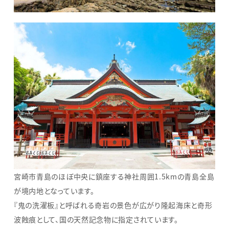
宮崎市青島のほぼ中央に鎮座する神社周囲1.5kmの青島全島
が境内地となっています。
『鬼の洗濯板』と呼ばれる奇岩の景色が広がり隆起海床と奇形
波蝕痕として、国の天然記念物に指定されています。