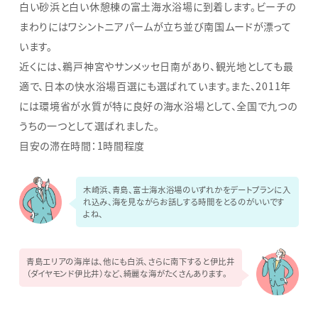
白い砂浜と白い休憩棟の富土海水浴場に到着します。ビーチの
まわりにはワシントニアパームが立ち並び南国ムードが漂って
います。
近くには、鵜戸神宮やサンメッセ日南があり、観光地としても最
適で、日本の快水浴場百選にも選ばれています。また、2011年
には環境省が水質が特に良好の海水浴場として、全国で九つの
うちの一つとして選ばれました。
目安の滞在時間：1時間程度
木崎浜、青島、富士海水浴場のいずれかをデートプランに入
れ込み、海を見ながらお話しする時間をとるのがいいです
よね、
青島エリアの海岸は、他にも白浜、さらに南下すると伊比井
（ダイヤモンド伊比井）など、綺麗な海がたくさんあります。