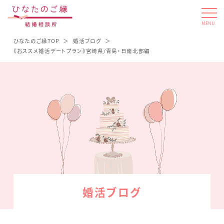
MENU
ひなたのご縁TOP
婚活ブログ
《おススメ婚活デートプラン》宮崎県/青島・日南北部編
婚活ブログ