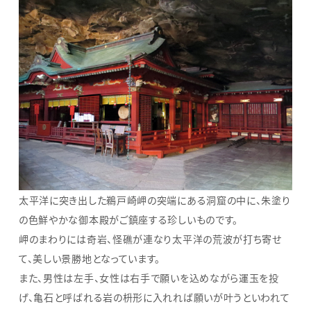
太平洋に突き出した鵜戸崎岬の突端にある洞窟の中に、朱塗り
の色鮮やかな御本殿がご鎮座する珍しいものです。
岬のまわりには奇岩、怪礁が連なり太平洋の荒波が打ち寄せ
て、美しい景勝地となっています。
また、男性は左手、女性は右手で願いを込めながら運玉を投
げ、亀石と呼ばれる岩の枡形に入れれば願いが叶うといわれて