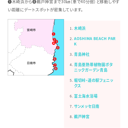
❶木崎浜から❽鵜戸神宮まで30㎞（車で40分弱）と移動しやす
い距離にデートスポットが密集しています。
木崎浜
AOSHIMA BEACH PAR
K
青島神社
青島亜熱帯植物園ボタ
ニックガーデン青島
堀切峠・道の駅フェニッ
クス
富土海水浴場
サンメッセ日南
鵜戸神宮