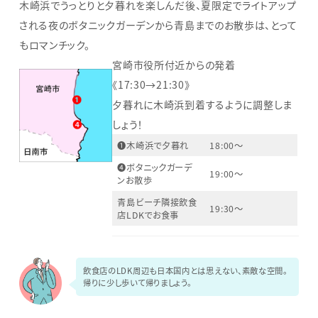
木崎浜でうっとりと夕暮れを楽しんだ後、夏限定でライトアップ
される夜のボタニックガーデンから青島までのお散歩は、とって
もロマンチック。
宮崎市役所付近からの発着
《17:30→21:30》
夕暮れに木崎浜到着するように調整しま
しょう！
❶木崎浜で夕暮れ
18:00～
❹ボタニックガーデ
19:00～
ンお散歩
青島ビーチ隣接飲食
19:30～
店LDKでお食事
飲食店のLDK周辺も日本国内とは思えない、素敵な空間。
帰りに少し歩いて帰りましょう。