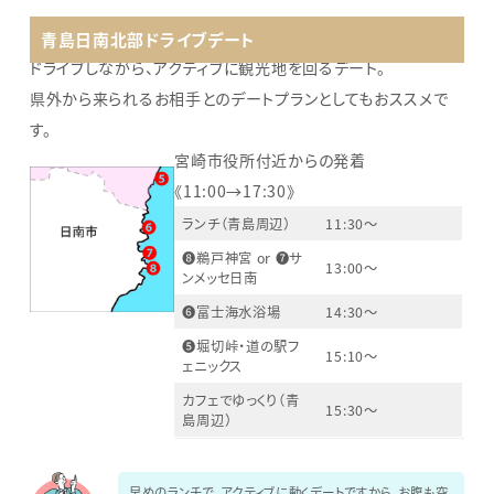
青島日南北部ドライブデート
ドライブしながら、アクティブに観光地を回るデート。
県外から来られるお相手とのデートプランとしてもおススメで
す。
宮崎市役所付近からの発着
《11:00→17:30》
ランチ（青島周辺）
11:30～
❽鵜戸神宮 or ❼サ
13:00～
ンメッセ日南
❻富士海水浴場
14:30～
❺堀切峠・道の駅フ
15:10～
ェニックス
カフェでゆっくり（青
15:30～
島周辺）
早めのランチで、アクティブに動くデートですから、お腹も空