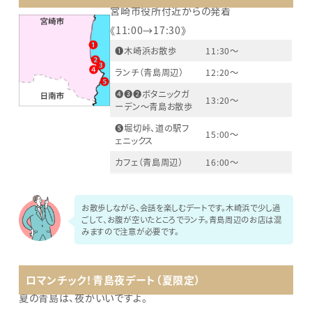
宮崎市役所付近からの発着
《11:00→17:30》
❶木崎浜お散歩
11:30～
ランチ（青島周辺）
12:20～
❹❸❷ボタニックガ
13:20～
ーデン～青島お散歩
❺堀切峠、道の駅フ
15:00～
ェニックス
カフェ（青島周辺）
16:00～
お散歩しながら、会話を楽しむデートです。木崎浜で少し過
ごして、お腹が空いたところでランチ。青島周辺のお店は混
みますので注意が必要です。
ロマンチック！青島夜デート（夏限定）
夏の青島は、夜がいいですよ。